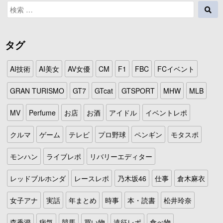
検
検
索
索
対
象:
タグ
AI技術
AI美女
AV女優
CM
F1
FBC
FCイベント
GRAN TURISMO
GT7
GTcat
GTSPORT
MHW
MLB
MV
Perfume
お店
お酒
アイドル
イベントレポ
クルマ
ゲーム
テレビ
プロ野球
ペンギン
モタスポ
モンハン
ライブレポ
リバリーエディター
レッドブルホンダ
レースレポ
乃木坂46
仕事
倉木麻衣
女子アナ
実話
年まとめ
時事
本・読書
松井玲奈
森香澄
病気
競馬
買い物
遠征レポ
食べ物