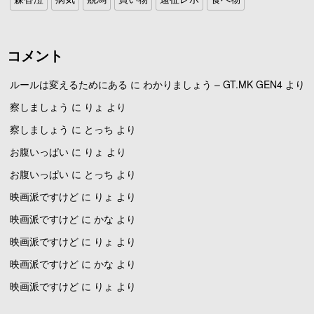
コメント
ルールは変えるためにある
に
わかりましょう – GT.MK GEN4
より
察しましょう
に
りょ
より
察しましょう
に
とっち
より
お腹いっぱい
に
りょ
より
お腹いっぱい
に
とっち
より
映画派ですけど
に
りょ
より
映画派ですけど
に
かな
より
映画派ですけど
に
りょ
より
映画派ですけど
に
かな
より
映画派ですけど
に
りょ
より