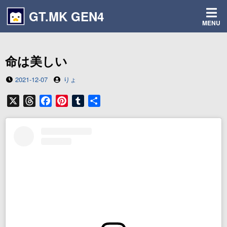
コ
GT.MK GEN4
ン
MENU
テ
ン
ツ
命は美しい
へ
ス
投
投
2021-12-07
りょ
キ
稿
稿
ッ
日
者
X
T
F
P
T
共
プ
h
a
i
u
有
r
c
n
m
e
e
t
b
a
b
e
l
d
o
r
r
s
o
e
k
s
t