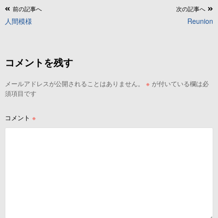
投
前の記事へ
次の記事へ
人間模様
Reunion
稿
ナ
ビ
コメントを残す
ゲ
ー
メールアドレスが公開されることはありません。
※
が付いている欄は必
シ
須項目です
ョ
ン
コメント
※