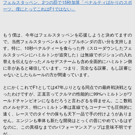
フェルスタッペン、2つの罰で15秒加算「ペナルティばかりのスポ
ーツ。僕にとってこれはF1ではない」
もう僕は、今年はフェルスタッペンを応援しようと決めてますの
で。当然フェルスタッペン＆レッドブルホンダの言い分を支持しま
す。特に、10秒ペナルティーを食らった件（スローダウンしたフェ
ルスタッペンにハミルトンが追突した）は無線でポジションの入れ
替えを伝えなかったメルセデスチームも含め全面的にハミルトン側
に非があると確信しています。つまり、完全なる誤審。もし誤審じ
ゃないとしたらルールの方が間違っています。
とにかくこれでF1としては47年ぶりとなる同点での最終戦決戦とな
ったわけですが、正直言ってクルマの性能的に99%ハミルトンがワ
ールドチャンピオンになるだろうと言わざるを得ません。ここ数戦
のメルセデス、特にハミルトン車は直線でもコーナーでも圧倒的に
速く、レースでのタイヤの保ちも天下一品で手の付けようがありま
せん。エンジンも車体も新たな開発はとっくの昔にやめているはず
なのに、この異様なまでのパフォーマンスアップは意味不明です
が…