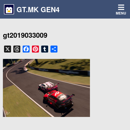
コ
GT.MK GEN4
ン
MENU
テ
ン
ツ
gt2019033009
へ
ス
キ
X
T
F
P
T
共
ッ
h
a
i
u
有
プ
r
c
n
m
e
e
t
b
a
b
e
l
d
o
r
r
s
o
e
k
s
t