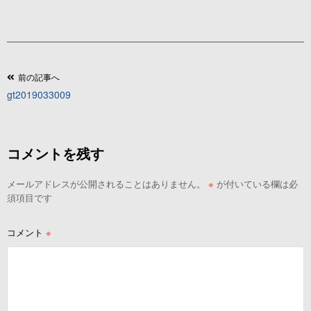
投
前の記事へ
gt2019033009
稿
ナ
ビ
コメントを残す
ゲ
ー
メールアドレスが公開されることはありません。
※
が付いている欄は必
シ
須項目です
ョ
ン
コメント
※