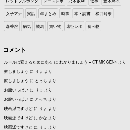
レッドブルホンダ
レースレポ
乃木坂46
仕事
倉木麻衣
女子アナ
実話
年まとめ
時事
本・読書
松井玲奈
森香澄
病気
競馬
買い物
遠征レポ
食べ物
コメント
ルールは変えるためにある
に
わかりましょう – GT.MK GEN4
より
察しましょう
に
りょ
より
察しましょう
に
とっち
より
お腹いっぱい
に
りょ
より
お腹いっぱい
に
とっち
より
映画派ですけど
に
りょ
より
映画派ですけど
に
かな
より
映画派ですけど
に
りょ
より