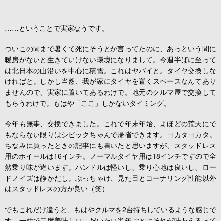
……ということで実家なうです。
ついこの間まで暑くて死にそうとか言ってたのに、あっという間に
暖房がないと生きていけない環境になりまして。今週半ばに至って
は北日本の山沿いを中心に積雪。これはヤバイと。タイヤ交換しな
ければと。しかし当然、我が家にタイヤを置くスペースなんてあり
ませんので、実家に置いてあるわけで。地元のクルマ屋で交換して
もらうわけで。もはや「ここ」しかないタイミング。
今年も無事、交換できました。これで年末年始、よほどの荒天にで
もならない限りはシビックちゃんで帰省できます。ヨカタヨカタ。
ちなみに買ったときの記事にも書いたと思いますが、スタッドレス
用のホイールは16インチ。ノーマルタイヤ用は18インチですので全
然乗り味が違います。ハンドルは軽いし、乗り心地は良いし、ロー
ドノイズは静かだし。ぶっちゃけ、見た目とコーナリング性能以外
はスタッドレスの方が良い（笑）
でもこれだけ違うと、もはやクルマを2台持ちしているような感じで
す。一粒で二度美味しい。だいたい半年ごとにそれが味わえるって