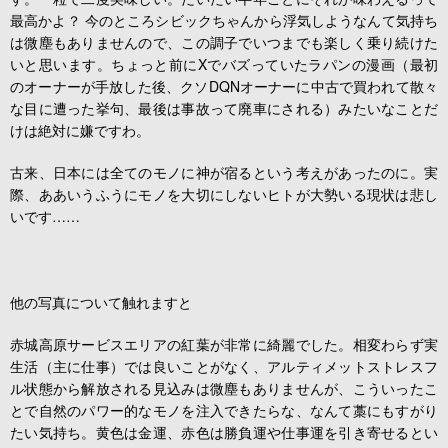
最高かよ？ 今のところシビックちゃんから浮気しようなんて気持ち
は微塵もありませんので、この調子でいつまでも楽しく乗り続けた
いと思います。ちょっと前にXでバズっていたラパンの漫画（最初
のオーナーが手放した後、クソDQNオーナーに中古で買われて散々
な目に遭った挙句、最後は事故って廃車にされる）みたいなことだ
けは絶対に嫌ですわ。
古来、日本には全てのモノに神が宿るという考えがあったのに。実
際、ああいうふうにモノを大切にしないヒトが大勢いる現状は悲し
いです……
他の写真について触れますと
赤城高原サービスエリアの紅葉が非常に綺麗でした。相変わらず実
生活（主に仕事）では良いことがなく、アルティメットストレスフ
ル状態から解放される見込みは微塵もありませんが、こういったこ
とで自然のパワー的なモノを注入できたらな、なんて藁にもすがり
たい気持ち。黄色は金運、赤色は勝負運や仕事運を引き寄せるとい