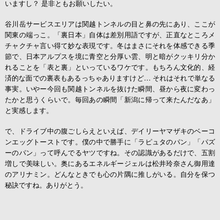
いますし？ 是非ともお願いしたい。
谷川岳サービスエリアは関越トンネルの目と鼻の先にあり、ここが
関東の端っこ。「裏日本」自体は差別用語ですが、正直なところメ
チャクチャ言い得て妙な表現です。冬はまさにそれを体感できる季
節で、日本アルプスを境に青空と分厚い雲、明と暗がクッキリ分か
れることを「表と裏」といっているワケです。もちろん文化的、経
済的な面での裏表もあるっちゃありますけど… それはそれで単なる
事実。いやー今回も関越トンネルを抜けた瞬間、昼から夜に変わっ
たかと思うくらいで。毎回あの瞬間「新潟に帰って来たんだなあ」
と実感します。
で、ドライブ中の腹ごしらえといえば、デイリーヤマザキのベーコ
ンエッグトーストです。僕の中で勝手に「ラピュタのパン」「パズ
ーのパン」って呼んでるヤツですね。その認識があるだけで、五割
増しで美味しい。奥にあるエネルギージェルは松井玲奈さん御用達
のアリナミン。どんなときでも心の片隅に推しがいる。自分を保つ
秘訣ですね。ありがとう。