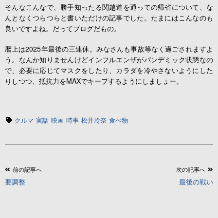
そんなこんなで、勝手知ったる関越道を通っての帰省について、な
んとなくつらつらと書いただけの記事でした。たまにはこんなのも
良いですよね。だってブログだもの。
暦上は2025年最後の三連休。みなさんも事故等なく過ごされますよ
う。なんか知りませんけどインフルエンザがパンデミック状態なの
で、必要に応じてマスクをしたり、カラダを冷やさないようにした
りしつつ、抵抗力をMAXでキープするようにしましょー。
タ
クルマ
実話
映画
時事
松井玲奈
食べ物
グ
投
前の記事へ
次の記事へ
要調整
最後の戦い
稿
ナ
ビ