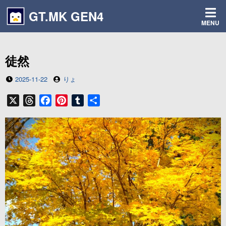
コ
GT.MK GEN4
ン
MENU
テ
ン
ツ
徒然
へ
ス
投
投
2025-11-22
りょ
キ
稿
稿
ッ
日
者
X
T
F
P
T
共
プ
h
a
i
u
有
r
c
n
m
e
e
t
b
a
b
e
l
d
o
r
r
s
o
e
k
s
t