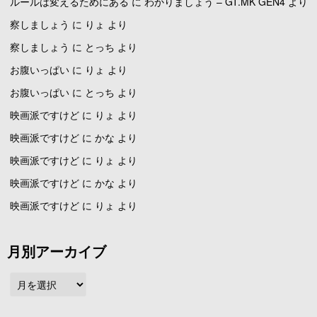
ルールは変えるためにある
に
わかりましょう – GT.MK GEN4
より
察しましょう
に
りょ
より
察しましょう
に
とっち
より
お腹いっぱい
に
りょ
より
お腹いっぱい
に
とっち
より
映画派ですけど
に
りょ
より
映画派ですけど
に
かな
より
映画派ですけど
に
りょ
より
映画派ですけど
に
かな
より
映画派ですけど
に
りょ
より
月別アーカイブ
月
別
ア