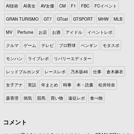
AI技術
AI美女
AV女優
CM
F1
FBC
FCイベント
GRAN TURISMO
GT7
GTcat
GTSPORT
MHW
MLB
MV
Perfume
お店
お酒
アイドル
イベントレポ
クルマ
ゲーム
テレビ
プロ野球
ペンギン
モタスポ
モンハン
ライブレポ
リバリーエディター
レッドブルホンダ
レースレポ
乃木坂46
仕事
倉木麻衣
女子アナ
実話
年まとめ
時事
本・読書
松井玲奈
森香澄
病気
競馬
買い物
遠征レポ
食べ物
コメント