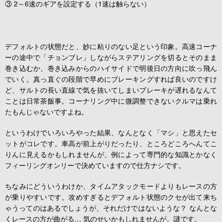
③ 2～6速のギアを設定する（1速は触らない）
デフォルトの状態だと、妙に粘りのない足という印象。高速コーナ
ーの途中で「チョンブレ」しながらステアリングを切るとそのまま
巻き込むか、巻き込みからのハイサイドで明後日の方向に吹っ飛ん
でいく。真っ直ぐの段階で早めにブレーキングすれば良いのですけ
ど、サルトの長い直線で気を抜いてしまいブレーキが遅れるなんて
ことは日常茶飯事。コーナリング中に微調整できないクルマは乗れ
たもんじゃないですよね。
というわけでいろいろやった結果、なんとなく「マシ」と思えたセ
ットがコレです。車高が前上がりだったり、ところどころへんてこ
りんに見えるかもしれませんが、例によって専門的な知識とかなく
フィーリングオンリーで決めていますので仕方ナシです。
ちなみにどういうわけか、タイムアタックモードよりもレースの方
が乗りやすいです。攻めすぎるとデフォルト状態のクセが出て来ち
ゃうってのはあるでしょうが、それだけではないような？ なんとな
くレースの方が曲がる… 気のせいかもしれませんが。謎です。