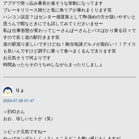
アプデで突っ込み番長か速そうな挙動になってます
ブレーキリリース雑だと兎に角リアが暴れまくります笑
ハンコン設定？はセンター感度落としてffb強めの方が扱いやすいと
思うんで暇なときにでも試してみてくださいませ〜
私は仕事形態が変わってじーさんばーさんとバスばかり乗る日々で
すので良く道の駅行きます笑
道の駅巡り楽しいですけどね！御当地謎グルメが面白い！！アイス
も良いんですけど調子に乗って食べまくるんで太ります笑
お元気そうで何よりです
時間あったらそのうちvcしながらまったりしましょ
りょ
2024-07-28 01:47
＞EVOさん
おお、珍しいヒトが（笑）
シビック元気ですねー
やっぱホンダらしく（？）ところどころ脆い感じもしますが。