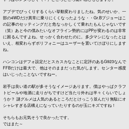
アプデでびっくりするくらい挙動変わりましたね。気のせいか、一
部の4WDだけ異常に乗りにくくなったような・・Gr.Bプジョーはこ
の記事のセッティングだと危なっかしくて乗れたもんじゃないです
（笑）あと今の僕みたいなオフライン勢的にはPPが変わるのは非常
に困るんですよね。せっかく合わせたのに。多少マシになったとは
いえ、相変わらずポリフォニーはユーザーを置いてけぼりにします
ね。
ハンコンはデフォ設定だとスカスカなことに定評のあるG923なんで
FFBだけは最大で、他はそのままだった気がします。センター感度
はいじったことないですねー。
岩手は良い道の駅が多そうなイメージあります。僕はやっぱクラフ
トビールや地酒に走りがちですけど当たり外れは半々くらいでしょ
うか？ 謎グルメは人気のあるところだとけっこう並んだり無駄にオ
シャレすぎる店構えになっていたりするのが玉にキズですね！
そちらもお元気そうで良かったです。
ではまた～