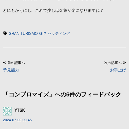
とにもかくにも、これで少しは金策が楽になりますね？
タ
GRAN TURISMO
GT7
セッティング
グ
投
前の記事へ
次の記事へ
予見能力
お手上げ
稿
ナ
ビ
「
コンプロマイズ
」への6件のフィードバック
ゲ
ー
YTSK
シ
ョ
2024-07-22 09:45
ン