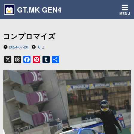
コ
GT.MK GEN4
ン
MENU
テ
ン
ツ
コンプロマイズ
へ
ス
投
投
2024-07-20
りょ
キ
稿
稿
ッ
日
者
X
T
F
P
T
共
プ
h
a
i
u
有
r
c
n
m
e
e
t
b
a
b
e
l
d
o
r
r
s
o
e
k
s
t