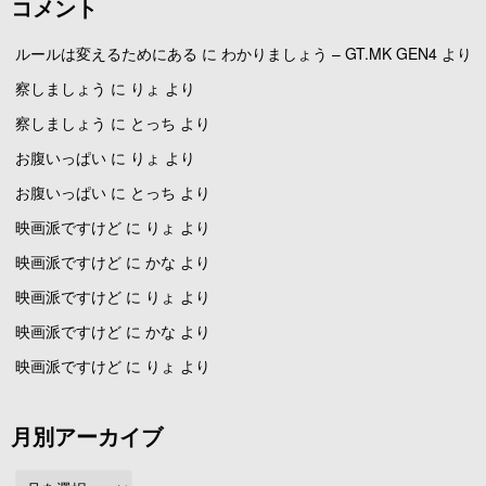
コメント
ルールは変えるためにある
に
わかりましょう – GT.MK GEN4
より
察しましょう
に
りょ
より
察しましょう
に
とっち
より
お腹いっぱい
に
りょ
より
お腹いっぱい
に
とっち
より
映画派ですけど
に
りょ
より
映画派ですけど
に
かな
より
映画派ですけど
に
りょ
より
映画派ですけど
に
かな
より
映画派ですけど
に
りょ
より
月別アーカイブ
月