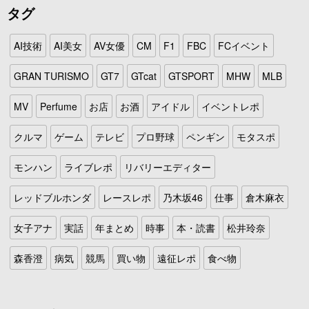
タグ
AI技術
AI美女
AV女優
CM
F1
FBC
FCイベント
GRAN TURISMO
GT7
GTcat
GTSPORT
MHW
MLB
MV
Perfume
お店
お酒
アイドル
イベントレポ
クルマ
ゲーム
テレビ
プロ野球
ペンギン
モタスポ
モンハン
ライブレポ
リバリーエディター
レッドブルホンダ
レースレポ
乃木坂46
仕事
倉木麻衣
女子アナ
実話
年まとめ
時事
本・読書
松井玲奈
森香澄
病気
競馬
買い物
遠征レポ
食べ物