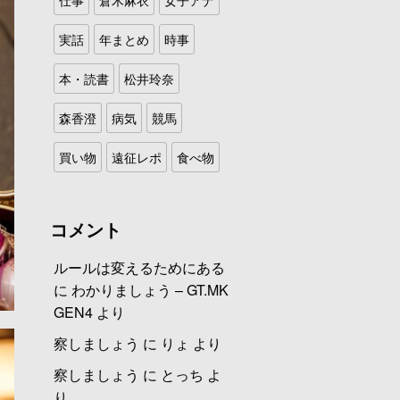
実話
年まとめ
時事
本・読書
松井玲奈
森香澄
病気
競馬
買い物
遠征レポ
食べ物
コメント
ルールは変えるためにある
に
わかりましょう – GT.MK
GEN4
より
察しましょう
に
りょ
より
察しましょう
に
とっち
よ
り