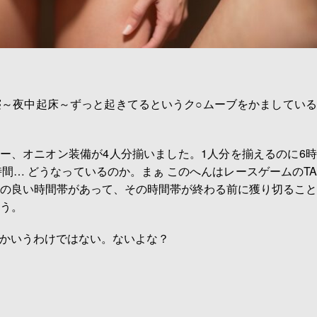
～夜中起床～ずっと起きてるというク○ムーブをかましている
ター、オニオン装備が4人分揃いました。1人分を揃えるのに6
間… どうなっているのか。まぁ このへんはレースゲームのT
の良い時間帯があって、その時間帯が終わる前に獲り切ること
う。
とかいうわけではない。ないよな？