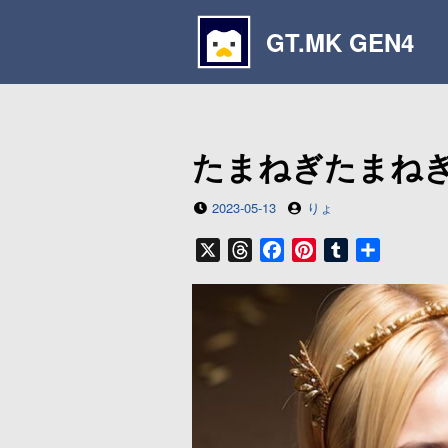
コ
ン
GT.MK GEN4
テ
ン
ツ
へ
たまねぎたまね
ス
キ
投
投
2023-05-13
りょ
ッ
稿
稿
プ
日
者
X
T
F
P
T
共
h
a
i
u
有
r
c
n
m
e
e
t
b
a
b
e
l
d
o
r
r
s
o
e
k
s
t