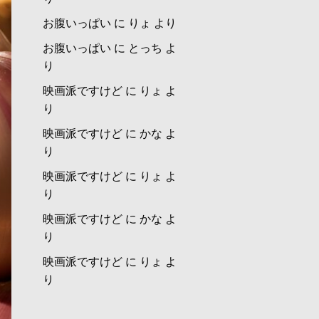
お腹いっぱい
に
りょ
より
お腹いっぱい
に
とっち
よ
り
映画派ですけど
に
りょ
よ
り
映画派ですけど
に
かな
よ
り
映画派ですけど
に
りょ
よ
り
映画派ですけど
に
かな
よ
り
映画派ですけど
に
りょ
よ
り