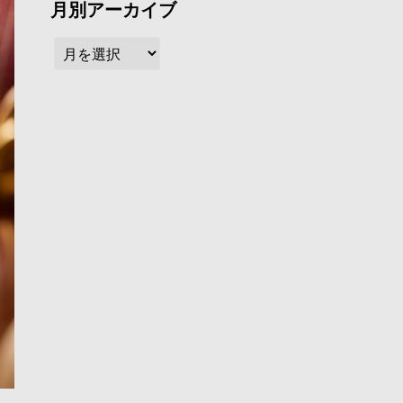
月別アーカイブ
月
別
ア
ー
カ
イ
ブ