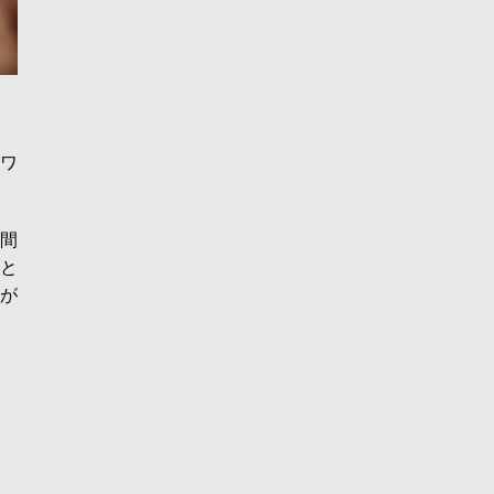
ワ
時間
Aと
が