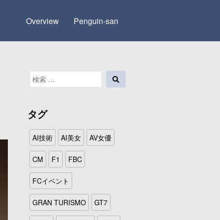
Overview
Penguin-san
検
検
索
索
対
象:
タグ
AI技術
AI美女
AV女優
CM
F1
FBC
FCイベント
GRAN TURISMO
GT7