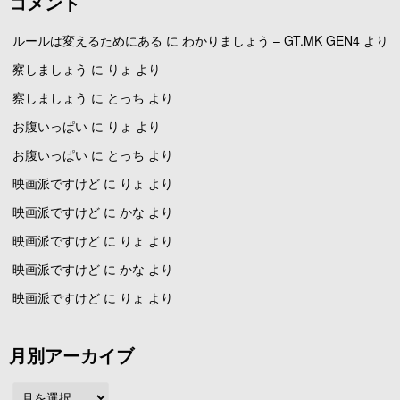
コメント
ルールは変えるためにある
に
わかりましょう – GT.MK GEN4
より
察しましょう
に
りょ
より
察しましょう
に
とっち
より
お腹いっぱい
に
りょ
より
お腹いっぱい
に
とっち
より
映画派ですけど
に
りょ
より
映画派ですけど
に
かな
より
映画派ですけど
に
りょ
より
映画派ですけど
に
かな
より
映画派ですけど
に
りょ
より
月別アーカイブ
月