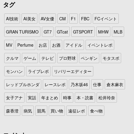
タグ
AI技術
AI美女
AV女優
CM
F1
FBC
FCイベント
GRAN TURISMO
GT7
GTcat
GTSPORT
MHW
MLB
MV
Perfume
お店
お酒
アイドル
イベントレポ
クルマ
ゲーム
テレビ
プロ野球
ペンギン
モタスポ
モンハン
ライブレポ
リバリーエディター
レッドブルホンダ
レースレポ
乃木坂46
仕事
倉木麻衣
女子アナ
実話
年まとめ
時事
本・読書
松井玲奈
森香澄
病気
競馬
買い物
遠征レポ
食べ物