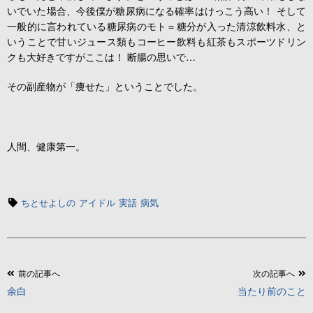
いでいた場合、今後僕が糖尿病になる確率はけっこう高い！ そして
一般的に言われている糖尿病のモト＝糖分が入った清涼飲料水、と
いうことで甘いジュース類もコーヒー飲料も紅茶もスポーツドリン
クも大好きですがここは！ 断腸の思いで…
その副産物が「痩せた」ということでした。
人間、健康第一。
タ
ちとせよしの
アイドル
実話
病気
グ
投
前の記事へ
次の記事へ
余白
当たり前のこと
稿