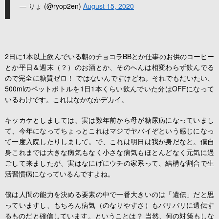
— りょ (@ryop2en)
August 15, 2020
2日に1本以上飲んでいる朝のチョコラBBとか仕事のお供のコーヒー
とか平日＆週末（？）のお酒とか、そのへんは相変わらず飲んでる
ので完全に糖質ゼロ！ ではないんですけどね。それでもだいたい、
500mlのペットボトルを1日1本くらい飲んでいた分はOFFになって
いるわけです。これはなかなかデカイ。
キッカケとしましては、実は数年前から母が糖尿病になっていまし
て、今年になってちょっとこれはマジでヤバイぞという感じになっ
て一度入院したりしまして。で、これは明日は我が身だなと。僕自
身これまでは大きな病気もなく小さな病気もほとんどなく元気に過
ごして来ましたが、実はなにげにウチの家系って、結構な割合で生
活習慣病になっているんですよね。
僕は人間の能力を決める要素の中で一番大きいのは「遺伝」だと思
っていますし、もちろん病気（のなりやすさ）もバリバリに遺伝す
るものだと確信しています。ということは？ 当然、何の対策もしな