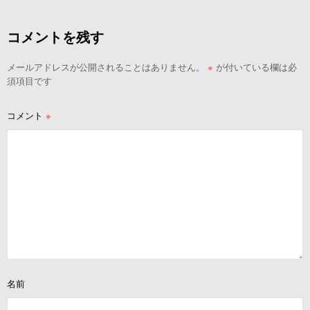
ナ
ビ
コメントを残す
ゲ
ー
メールアドレスが公開されることはありません。
※
が付いている欄は必
シ
須項目です
ョ
ン
コメント
※
名前