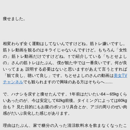
痩せました。
相変わらず全く運動はしてないんですけどね。筋トレ嫌いですし。
筋トレ動画を観るのはキライじゃないんですけど。もちろん「女性
の」筋トレ動画だけですけどね。↑で紹介している「ちとせよし
の」さんの筋トレはたぶん、僕が観た中では一番良いです。何が良
いってまぁ 説明する必要はないと思いますがあえて言うとすれば
「観て良し、聴いて良し」です。ちとせよしのさんの動画は
美女TV
チャンネル
でも観られますので興味のある方はそちらへ……
で、ハナシを戻すと痩せたんです。1年前はだいたい64～65kgくら
いあったのが、今は安定して62kg前後。タイミングによっては60kg
台も？ 見た目的にもお腹のポッコリ具合とか、アゴの周りのぜい肉
感がだいぶ良化した感じがあります。
理由はたぶん、家で糖分の入った清涼飲料水を飲まなくなったこ