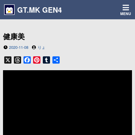
コ
GT.MK GEN4
ン
MENU
テ
ン
ツ
健康美
へ
ス
投
投
2020-11-08
りょ
キ
稿
稿
ッ
日
者
X
T
F
P
T
共
プ
h
a
i
u
有
r
c
n
m
e
e
t
b
a
b
e
l
d
o
r
r
s
o
e
k
s
t