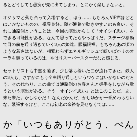
るとどうしても愚痴が先に出てしまう。とにかく楽しまないと。
オジサマと落ち合って入場すると、ほう…… もちろんVIP席ほどと
はいかないものの、視界良好。隣が通路で動きやすいのも良い。そ
れに通路側ということは、今回の演出からして「オイシイ思い」を
できる可能性がある。なんて思ってたらやっぱりだ。ステージ移動
で目の前を通り過ぎていく3人の姫達。眼福眼福。もちろんあの頃の
ような若さはないが、相変わらずエネルギッシュで眩いばかりのオ
ーラを纏っているのは、やはりスーパースターだなと感じる。
セットリストも中盤を過ぎ、少し落ち着いた曲が流れてきた。鉄人
の3人も、さすがにもう全曲踊り通しというワケにはいかないのだろ
う。その代わり、この曲では通路側のお客さんと握手をしながら歌
うという演出がある。そう「オイシイ思い」とはこのことだ。あ、
来た来た。かしゆかだ！ なんだかんだ、かしゆかが一番変わらない
な。緊張するけど、ここは初老の余裕を見せなくては……
か「いつもありがとう、ぺん