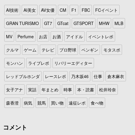
AI技術
AI美女
AV女優
CM
F1
FBC
FCイベント
GRAN TURISMO
GT7
GTcat
GTSPORT
MHW
MLB
MV
Perfume
お店
お酒
アイドル
イベントレポ
クルマ
ゲーム
テレビ
プロ野球
ペンギン
モタスポ
モンハン
ライブレポ
リバリーエディター
レッドブルホンダ
レースレポ
乃木坂46
仕事
倉木麻衣
女子アナ
実話
年まとめ
時事
本・読書
松井玲奈
森香澄
病気
競馬
買い物
遠征レポ
食べ物
コメント