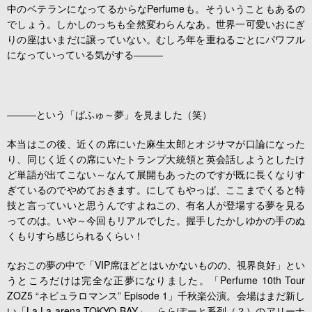
中のベテランになってるからなPerfumeも。そういうこともあるの
でしょう。しかしのっちも全然変わらんなあ。世界一可愛いおにぎ
りの座はいまだに譲っていない。むしろ年を重ねるごとにパワフル
になっていっている気がする―――
―――という「ぱふゅ～夢」を見ました（笑）
本当はこの後、近くの席にいた麻生太郎とオジサマが口論になった
り、同じく近くの席にいたトランプ大統領と英会話しようとしたけ
ど単語が出てこない～なんて展開もあったのですが既に長くなりす
ぎているのでやめておきます。にしてもやっぱ、ここまでくると特
技と言っていいと思うんですよねこの、有名人が登場する夢を見る
ってのは。いや～今回もリアルでした。握手したかしゆかの手のぬ
くもりすら感じられるくらい！
なおこの夢の中で「VIP席ほどとはいかないものの、視界良好」とい
うところだけは完全な正夢になりました。「Perfume 10th Tour
ZOZ5 “ネビュラロマンス” Episode 1」千秋楽公演。会場はまだ新し
い「La La arena TOKYO-BAY」。ららぽーと系列（？）のアリーナ