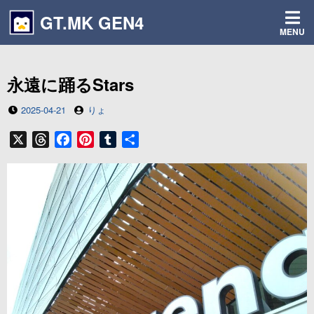
コ
GT.MK GEN4
ン
MENU
テ
ン
ツ
永遠に踊るStars
へ
ス
投
投
2025-04-21
りょ
キ
稿
稿
ッ
日
者
X
T
F
P
T
共
プ
h
a
i
u
有
r
c
n
m
e
e
t
b
a
b
e
l
d
o
r
r
s
o
e
k
s
t