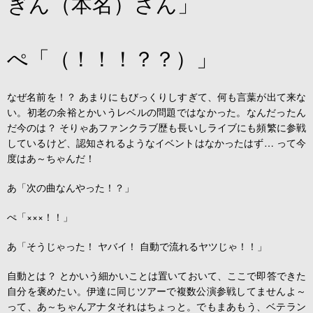
ぎん（本名）さん」
ぺ「（！！！？？）」
なぜ名前を！？ あまりにもびっくりしすぎて、何も言葉が出て来な
い。初老の余裕とかいうレベルの問題ではなかった。なんだったん
だ今のは？ そりゃあファンクラブ歴も長いしライブにも頻繁に参戦
しているけど、認知されるようなイベントはなかったはず… って今
度はあ～ちゃんだ！
あ「次の曲なんやった！？」
ぺ「×××！！」
あ「そうじゃった！ ヤバイ！ 自動で流れるヤツじゃ！！」
自動とは？ とかいう細かいことは置いておいて、ここで即答できた
自分を褒めたい。伊達に同じツアーで複数公演参戦してませんよ～
って、あ～ちゃんアナタそれはちょっと。でもまあもう、ベテラン