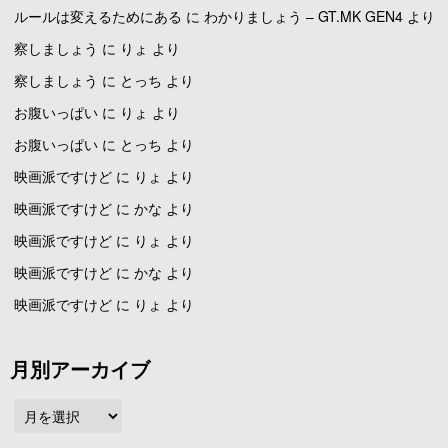
ルールは変えるためにある
に
わかりましょう – GT.MK GEN4
より
察しましょう
に
りょ
より
察しましょう
に
とっち
より
お腹いっぱい
に
りょ
より
お腹いっぱい
に
とっち
より
映画派ですけど
に
りょ
より
映画派ですけど
に
かな
より
映画派ですけど
に
りょ
より
映画派ですけど
に
かな
より
映画派ですけど
に
りょ
より
月別アーカイブ
月
別
ア