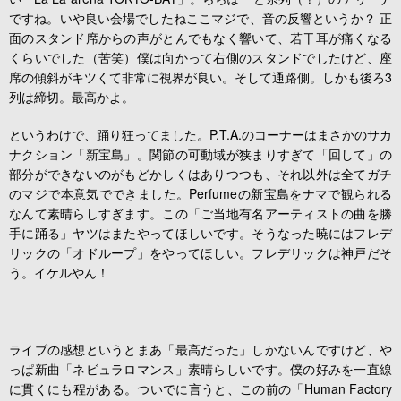
ですね。いや良い会場でしたねここマジで、音の反響というか？ 正
面のスタンド席からの声がとんでもなく響いて、若干耳が痛くなる
くらいでした（苦笑）僕は向かって右側のスタンドでしたけど、座
席の傾斜がキツくて非常に視界が良い。そして通路側。しかも後ろ3
列は締切。最高かよ。
というわけで、踊り狂ってました。P.T.A.のコーナーはまさかのサカ
ナクション「新宝島」。関節の可動域が狭まりすぎて「回して」の
部分ができないのがもどかしくはありつつも、それ以外は全てガチ
のマジで本意気でできました。Perfumeの新宝島をナマで観られる
なんて素晴らしすぎます。この「ご当地有名アーティストの曲を勝
手に踊る」ヤツはまたやってほしいです。そうなった暁にはフレデ
リックの「オドループ」をやってほしい。フレデリックは神戸だそ
う。イケルやん！
ライブの感想というとまあ「最高だった」しかないんですけど、や
っぱ新曲「ネビュラロマンス」素晴らしいです。僕の好みを一直線
に貫くにも程がある。ついでに言うと、この前の「Human Factory