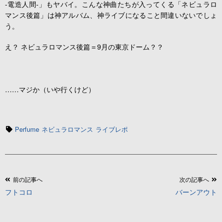
-電造人間-」もヤバイ。こんな神曲たちが入ってくる「ネビュラロ
マンス後篇」は神アルバム、神ライブになること間違いないでしょ
う。
え？ ネビュラロマンス後篇＝9月の東京ドーム？？
……マジか（いや行くけど）
タ
Perfume
ネビュラロマンス
ライブレポ
グ
投
前の記事へ
次の記事へ
フトコロ
バーンアウト
稿
ナ