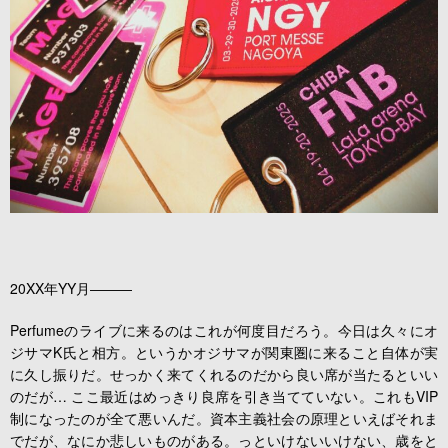
20XX年YY月―――
Perfumeのライブに来るのはこれが何度目だろう。今日は久々にオ
ジサマK氏と相方。というかオジサマが関東圏に来ること自体が実
に久し振りだ。せっかく来てくれるのだから良い席が当たるといい
のだが… ここ最近はめっきり良席を引き当てていない。これもVIP
制になったのが全て悪いんだ。資本主義社会の原理といえばそれま
でだが、なにか悲しいものがある。っといけないいけない、歳をと