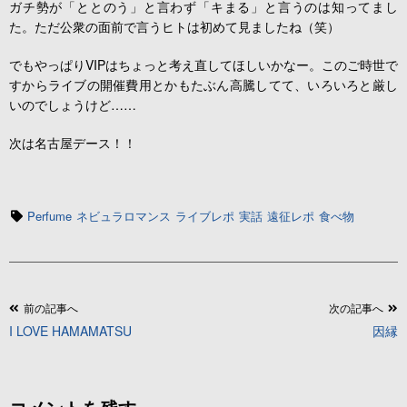
ガチ勢が「ととのう」と言わず「キまる」と言うのは知ってまし
た。ただ公衆の面前で言うヒトは初めて見ましたね（笑）
でもやっぱりVIPはちょっと考え直してほしいかなー。このご時世で
すからライブの開催費用とかもたぶん高騰してて、いろいろと厳し
いのでしょうけど……
次は名古屋デース！！
タ
Perfume
ネビュラロマンス
ライブレポ
実話
遠征レポ
食べ物
グ
投
前の記事へ
次の記事へ
I LOVE HAMAMATSU
因縁
稿
ナ
ビ