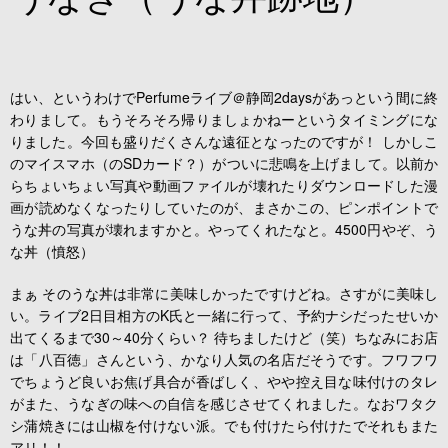
はい、というわけでPerfumeライブ＠静岡2daysがあっという間に終
わりまして。もうそろそろ帰りましょかねーというタイミングにな
りました。今回も盛りだくさんな遠征となったのですが！ しかしこ
のマイスマホ（のSDカード？）がついに悲鳴を上げまして。以前か
らちょいちょい写真や動画ファイルが壊れたりダウンロードした漫
画が読めなくなったりしていたのが、まさかこの、ピンポイントで
うな丼の写真が壊れますかと。やってくれたなと。4500円やぞ、う
な丼（憤怒）
まぁ そのうな丼は非常に美味しかったですけどね。さすがに美味し
い。ライブ2日目相方のK氏と一緒に行って、予約ナシだったせいか
出てくるまで30～40分くらい？ 待ちましたけど（笑）ちなみにお店
は「八百徳」さんという、かなり人気の名店だそうです。フワフワ
でちょうど良いお焦げ具合が香ばしく、やや控え目な味付けのタレ
がまた、うなぎの味への自信を感じさせてくれました。なおワタク
シ蒲焼きには山椒を付けない派。でも付けたら付けたでそれもまた
アリ！！