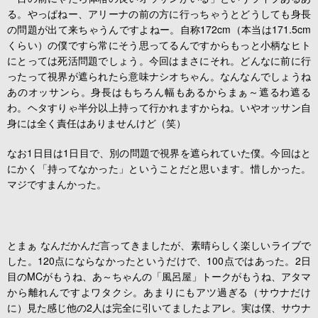
る。やっぱねー、アリーナの前の方に行っちゃうとどうしても身長
の問題が出て来ちゃうんですよねー。自称172cm（本当は171.5cm
くらい）の僕ですら常にそう思ってるんですからもっと小柄なヒト
にとっては死活問題でしょう。今回はまさにそれ。どんなに前に行
ったって視界が遮られたら意味ナシオちゃん。なんなんでしょうね
あのオッサンら。身長はもちろん幅もあるからまぁ～遮るわ遮る
わ。ヘタすりゃ半分以上持って行かれますからね。いやオッサン自
身には全く責任はありませんけど（笑）
なお1日目は1日目で、別の問題で視界を遮られていた僕。今回はと
にかく「持ってなかった」ということだと思います。惜しかった。
マジですまんかった。
とまぁ なんだかんだ言ってきましたが、素晴らしく楽しいライブで
した。120点にならなかったというだけで、100点ではあった。2日
目のMCがもうね、あ～ちゃんの「風呂屋」トークがもうね、アタマ
から離れんですよワタクシ。あまりにもアツ過ぎる（サウナだけ
に）見た感じ他の2人は完全に引いてましたよアレ。実は僕、サウナ