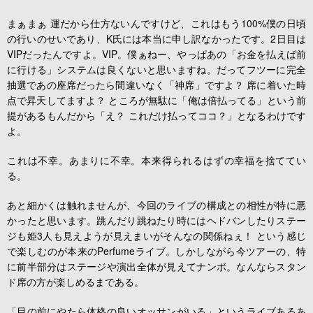
まぁまぁ 運だから仕方ないんですけど、これはもう100%僕の日頃
の行いのせいであり、K氏には本当に申し訳なかったです。2日目は
VIPだったんですよ。VIP。僕ぁねー、やっぱあの「お金を払えば前
に行ける」システムは良くないと思いますね。だってフツーに完全
抽選であの座席だったら間違いなく「神席」ですよ？ 席に着いた時
点で昇天してますよ？ ところが無駄に「俺は倍払ってる」という前
提があるもんだから「え？ これだけ払ってココ？」となるわけです
よ。
これは不幸。あまりに不幸。本来得られるはずの幸福を捨ててい
る。
あと細かくは触れませんが、今回のライブの構成との相性が特に悪
かったと思います。跳んだり跳ねたり時にはヘドバンしたりステー
ジも姫3人も見えようが見えまいがそんなの関係ねぇ！ という感じ
で楽しむのが本来のPerfumeライブ。しかしながら今ツアーの、特
に前半部分はステージや演出全体が見えてナンボ。なんならスタン
ド席の方が楽しめるまである。
「目の前にやたら体格の良いオッサンがいる」というライブあるあ