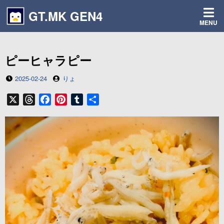
コ
GT.MK GEN4
ン
MENU
テ
ン
ツ
ピーヒャラピー
へ
ス
投
投
2025-02-24
りょ
キ
稿
稿
ッ
日
者
X
T
F
P
T
共
プ
h
a
i
u
有
r
c
n
m
e
e
t
b
a
b
e
l
d
o
r
r
s
o
e
k
s
t