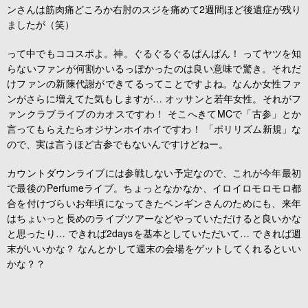
ンさんは筋肉痛どころか右肘のスジを痛めて2週間ほど後遺症が残り
ましたが（笑）
って中でもココスポよ。神。ぐるぐるぐるぱんぱん！ ってヤツを知
らないファンが何割かいるっぽかったのは良い意味で驚き。それだ
けファンの新陳代謝ができてるってことですよね。なんか女性ファ
ンがさらに増えてた気もしますが… オッサンと若年女性。それがフ
ァンクラブライブのカオスですわ！ そこへきてMCで「古参」とか
言ってもらえたらオジサンホイホイですわ！ 「ポリリズム新規」な
ので、実は言うほど古参でもないんですけどねー。
カウントダウンライブには参戦しない予定なので、これが今年最初
で最後のPerfumeライブ。ちょっとなかなか、イロイロモロモロ都
合を付けづらいお年頃になってきたペンギンさんのためにも、来年
はちょいっと長めのライブツアーなどやっていただけると良いかな
と思ったり… できれば2daysを基本としていただいて… できれば週
末がいいかな？ なんとかして週末の会場をゲットしてくれるといい
かな？？