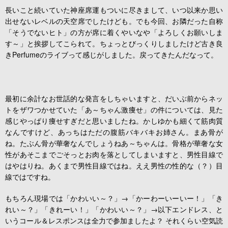
長いこと続いていた神座席運もついに尽きまして、いつ以来か思い
出せないレベルの天空席でしたけども。でも今回、お隣だった自称
「そうでないヒト」の方が席に着くやいなや「よろしくお願いしま
す～」と挨拶してこられて。ちょっとびっくりしましたけど古き良
きPerfumeのライブって感じがしました。戻ってきたんだなって。
最初に余計なお世話的な発言をしちゃいますと、だいぶ前からネッ
トをザワつかせていた「あ～ちゃん激痩せ」の件については、見た
感じやっぱり痩せすぎだと思いましたね。かしゆかも細くて筋肉質
なんですけど、あっちはただの腹筋バキバキお姉さん。まあ骨が
ね。たぶん骨が華奢なんでしょうねあ～ちゃんは。骨格が華奢な女
性があそこまでごそっとお肉を落としてしまいますと、男性目線で
はやはりね。あくまで男性目線ではね。ええ男性の性的な（？）目
線ではですね。
もちろん現場では「かわいい～？」→「かーわーいーいー！」「き
れい～？」「きれーい！」「かわいい～？」→以下エンドレス、と
いうコール＆レスポンスは全力で参加ましたよ？ それくらい空気読