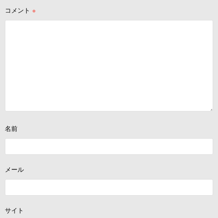
ン
コメント
※
名前
メール
サイト