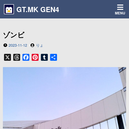
コ
GT.MK GEN4
ン
MENU
テ
ン
ツ
ゾンビ
へ
ス
投
投
2023-11-12
りょ
キ
稿
稿
ッ
日
者
X
T
F
P
T
共
プ
h
a
i
u
有
r
c
n
m
e
e
t
b
a
b
e
l
d
o
r
r
s
o
e
k
s
t