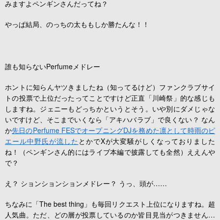
みますよペンギンさんだってね？
やっぱ結局、のっちの太ももしか勝たんな！！
誰も知らないPerfumeメドレー
ホントに知らんヤツきましたね（知ってるけど）ファンクラブサイ
トの投票で上位だったってことですけど正直「川崎祭」的な感じも
しますね。ジェニーもどっちかというとそう。いや別にダメじゃな
いですけど、そこまでいくなら「アキハバラブ」で良くない？ なん
か
先日のPerfume FESでオープニングDJを務めた凛として時雨のピ
エール中野氏が流した
とかでXが大変騒がしくなっておりました
ね！（ペンギンさん的にはライブ本編で披露しても全然）ええんや
で？
え？ ションションションメドレー？ うっ、頭が……
ちなみに「The best thing」も毎回リクエスト上位になりますね。超
人気曲。ただ、どの層が投票しているのか皆目見当がつきません…