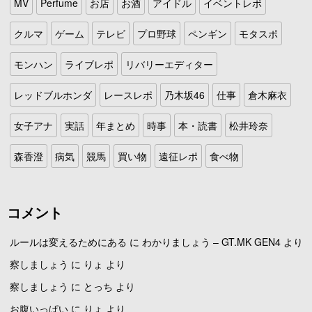
MV
Perfume
お店
お酒
アイドル
イベントレポ
クルマ
ゲーム
テレビ
プロ野球
ペンギン
モタスポ
モンハン
ライブレポ
リバリーエディター
レッドブルホンダ
レースレポ
乃木坂46
仕事
倉木麻衣
女子アナ
実話
年まとめ
時事
本・読書
松井玲奈
森香澄
病気
競馬
買い物
遠征レポ
食べ物
コメント
ルールは変えるためにある
に
わかりましょう – GT.MK GEN4
より
察しましょう
に
りょ
より
察しましょう
に
とっち
より
お腹いっぱい
に
りょ
より