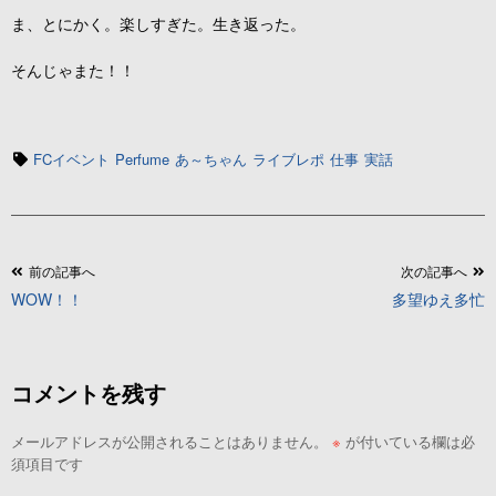
ま、とにかく。楽しすぎた。生き返った。
そんじゃまた！！
タ
FCイベント
Perfume
あ～ちゃん
ライブレポ
仕事
実話
グ
投
前の記事へ
次の記事へ
WOW！！
多望ゆえ多忙
稿
ナ
ビ
コメントを残す
ゲ
ー
メールアドレスが公開されることはありません。
※
が付いている欄は必
シ
須項目です
ョ