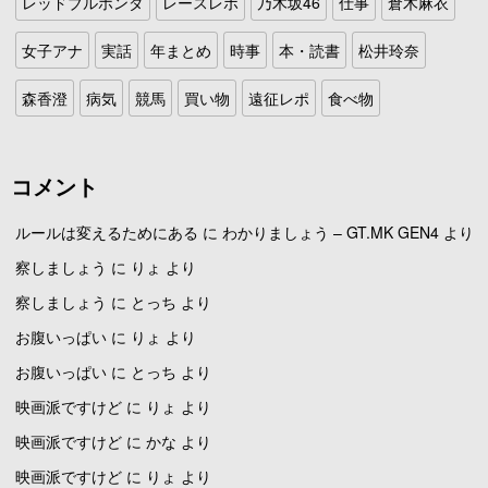
レッドブルホンダ
レースレポ
乃木坂46
仕事
倉木麻衣
女子アナ
実話
年まとめ
時事
本・読書
松井玲奈
森香澄
病気
競馬
買い物
遠征レポ
食べ物
コメント
ルールは変えるためにある
に
わかりましょう – GT.MK GEN4
より
察しましょう
に
りょ
より
察しましょう
に
とっち
より
お腹いっぱい
に
りょ
より
お腹いっぱい
に
とっち
より
映画派ですけど
に
りょ
より
映画派ですけど
に
かな
より
映画派ですけど
に
りょ
より