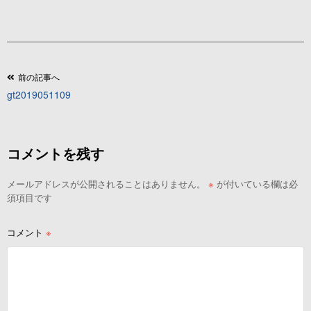
投
前の記事へ
gt2019051109
稿
ナ
ビ
コメントを残す
ゲ
ー
メールアドレスが公開されることはありません。
※
が付いている欄は必
シ
須項目です
ョ
ン
コメント
※