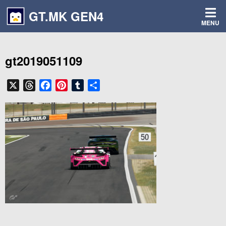
コ
GT.MK GEN4
ン
MENU
テ
ン
ツ
gt2019051109
へ
ス
キ
X
T
F
P
T
共
ッ
h
a
i
u
有
プ
r
c
n
m
e
e
t
b
a
b
e
l
d
o
r
r
s
o
e
k
s
t